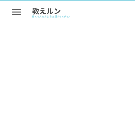
教えルン
menu
教える人みんなを応援するメディア
講座を成功させるヒント
パーソナルトレーニング型
#講座を成功させるヒント