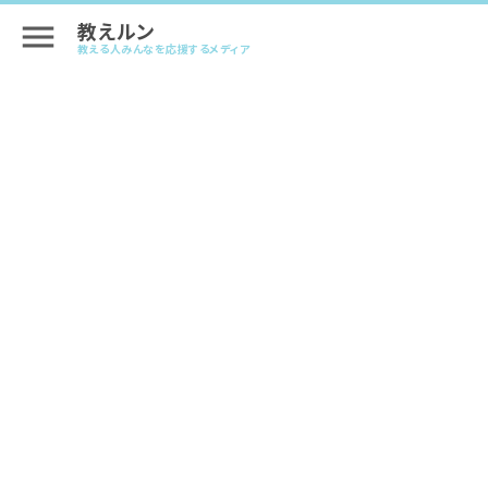
教えルン
menu
教える人みんなを応援するメディア
【2026年版】zoom音質改善！ピアノ〜
音楽系オンラインレッスン前にやるべき
zoom設定手順
#zoomの使い方
2025.01.07