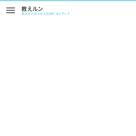
教えルン
menu
教える人みんなを応援するメディア
人気講師がやっている！！受講者を増や
す講座づくりの５つの成功パターン
#講座を成功させるヒント
2024.02.16