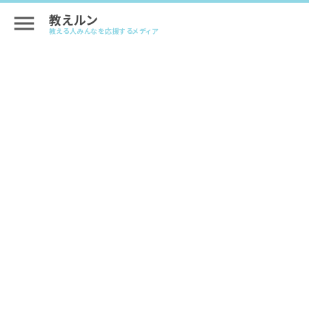
教えルン
menu
教える人みんなを応援するメディア
人気講師がやっている！！売上を伸ばす
ストアカ集客成功パターン
#講座を成功させるヒント
2026.06.18