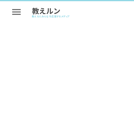
教えルン
menu
教える人みんなを応援するメディア
講座を成功させるヒント
パン教室の集客方法10
#講座を成功させるヒント