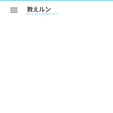
教えルン
menu
教える人みんなを応援するメディア
講座を成功させるヒント
コース講座のはじめかた 
たい人向け
#講座を成功させるヒント