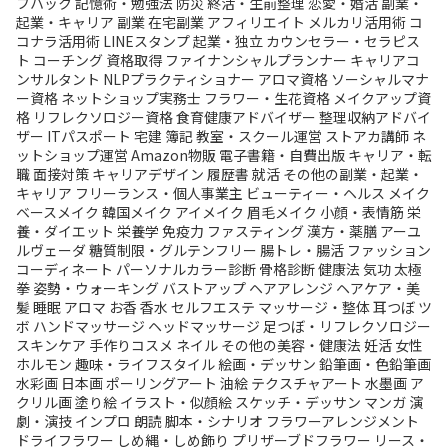
フハック
記憶術・勉強法
防災
終活・生前整理
恋愛・婚活
副業・
起業・キャリア
副業
在宅副業
アフィリエイト
メルカリ活用術
コ
コナラ活用術
LINEスタンプ
起業・独立
カウンセラー・セラピス
ト
コーチング
資格取得
ファイナンシャルプランナー
キャリアコ
ンサルタント
NLPプラクティショナー
アロマ資格
ソーシャルマナ
ー資格
ネットショップ実務士
フラワー・生花資格
メイクアップ資
格
リフレクソロジー資格
食育健康アドバイザー
整理収納アドバイ
ザー
ITパスポート
宅建
簿記
教室・スクール運営
ストアカ講師
ネ
ットショップ運営
Amazon物販
電子書籍・自費出版
キャリア・転
職
面接対策
キャリアデザイン
履歴書
就活
その他の副業・起業・
キャリア
フリーランス・個人事業主
ビューティー・ヘルス
メイク
ベースメイク
韓国メイク
アイメイク
眉毛メイク
小顔・表情筋
栄
養・ダイエット
栄養学
免疫力
ファスティング
漢方・薬膳
アーユ
ルヴェーダ
糖質制限・グルテンフリー
腸トレ・腸活
ファッション
コーディネート
パーソナルカラー診断
骨格診断
健康法
気功
太極
拳
姿勢・ウォーキング
バストアップ
ヘアアレンジ
ヘアケア・美
髪
睡眠
アロマ
お香
香水
セルフエステ
マッサージ・整体
耳つぼ
ツ
ボ
ハンドマッサージ
ヘッドマッサージ
足つぼ・リフレクソロジー
スキンケア
手作りコスメ
ネイル
その他の美容・健康法
妊活
女性
ホルモン
趣味・ライフスタイル
絵画・デッサン
鉛筆画・色鉛筆画
水彩画
日本画
ポーリングアート
油絵
テクスチャアート
水墨画
ア
クリル画
塗り絵
イラスト・似顔絵
スケッチ・デッサン
マンガ
演
劇・演技
インプロ
朗読
脚本・シナリオ
フラワーアレンジメント
ドライフラワー
しめ縄・しめ飾り
プリザーブドフラワー
リース・