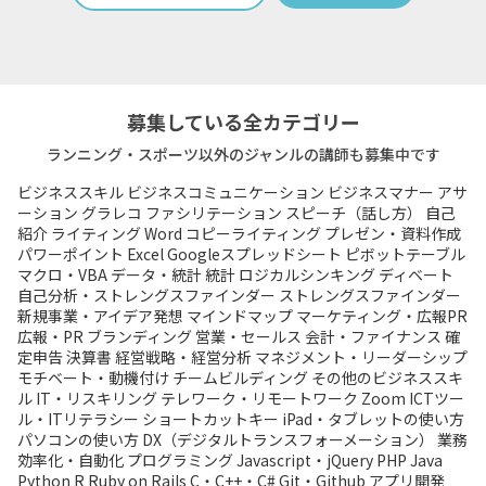
募集している全カテゴリー
ランニング・スポーツ以外のジャンルの講師も募集中です
ビジネススキル
ビジネスコミュニケーション
ビジネスマナー
アサ
ーション
グラレコ
ファシリテーション
スピーチ（話し方）
自己
紹介
ライティング
Word
コピーライティング
プレゼン・資料作成
パワーポイント
Excel
Googleスプレッドシート
ピボットテーブル
マクロ・VBA
データ・統計
統計
ロジカルシンキング
ディベート
自己分析・ストレングスファインダー
ストレングスファインダー
新規事業・アイデア発想
マインドマップ
マーケティング・広報PR
広報・PR
ブランディング
営業・セールス
会計・ファイナンス
確
定申告
決算書
経営戦略・経営分析
マネジメント・リーダーシップ
モチベート・動機付け
チームビルディング
その他のビジネススキ
ル
IT・リスキリング
テレワーク・リモートワーク
Zoom
ICTツー
ル・ITリテラシー
ショートカットキー
iPad・タブレットの使い方
パソコンの使い方
DX（デジタルトランスフォーメーション）
業務
効率化・自動化
プログラミング
Javascript・jQuery
PHP
Java
Python
R
Ruby on Rails
C・C++・C#
Git・Github
アプリ開発