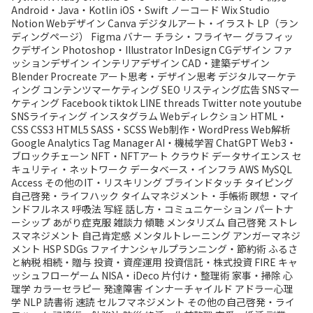
Android・Java・Kotlin
iOS・Swift
ノーコード
Wix
Studio
Notion
Webデザイン
Canva
デジタルアート・イラスト
LP（ラン
ディングページ）
Figma
バナー
チラシ・フライヤー
グラフィッ
クデザイン
Photoshop・Illustrator
InDesign
CGデザイン
ファ
ッションデザイン
インテリアデザイン
CAD・建築デザイン
Blender
Procreate
アート思考・デザイン思考
デジタルマーケテ
ィング
コンテンツマーケティング
SEO
リスティング広告
SNSマー
ケティング
Facebook
tiktok
LINE
threads
Twitter
note
youtube
SNSライティング
インスタグラム
Webディレクション
HTML・
CSS
CSS3
HTML5
SASS・SCSS
Web制作・WordPress
Web解析
Google Analytics
Tag Manager
AI・機械学習
ChatGPT
Web3・
ブロックチェーン
NFT・NFTアート
クラウド
データサイエンス
セ
キュリティ・ネットワーク
データベース・インフラ
AWS
MySQL
Access
その他のIT・リスキリング
ブラインドタッチ
タイピング
自己啓発・ライフハック
タイムマネジメント・手帳術
瞑想・マイ
ンドフルネス
呼吸法
写経
話し方・コミュニケーション
パートナ
ーシップ
あがり症克服
雑談力
傾聴
メンタリズム
自己啓発
ストレ
スマネジメント
自己肯定感
メンタルトレーニング
アンガーマネジ
メント
HSP
SDGs
ファイナンシャルプランニング・節約術
ふるさ
と納税
相続・贈与
投資・資産運用
投資信託・株式投資
FIRE
キャ
ッシュフローゲーム
NISA・iDeco
片付け・整理術
家事・掃除
心
理学
カラーセラピー
発達障害
インナーチャイルド
アドラー心理
学
NLP
読書術
速読
セルフマネジメント
その他の自己啓発・ライ