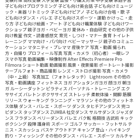
子ども向けプログラミング
子ども向け英会話
子ども向けミュージ
ック・楽器
リトミック
子ども向けピアノ
子ども向け合唱・歌
子
ども向けダンス・バレエ
子ども向けスポーツ・運動
かけっこ・走
り方
子ども向け絵画・アート
子ども向け職業体験
子ども向けワー
クショップ
親子ヨガ・ベビーヨガ
夏休み・自由研究
その他の子供
向け教室
作文・読書感想文
育児・しつけ・マナー
食育
トイレト
レーニング
ママ向け・パパ向け
ベビーマッサージ
親子のコミュニ
ケーション
マタニティ・プレママ
産後ケア
写真・動画
撮られ
方・自撮り
プロフィール写真
写真・カメラ（初心者）
一眼レフ
スマホ写真
動画編集・映像制作
After Effects
Premiere Pro
Filmora
ショート動画
動画撮影
風景・夜景撮影
ポートレート撮影
テーブルフォト・商品撮影
レンズ・ストロボ撮影
写真・カメラ
（中・上級）
写真加工（フォトレタッチ）
Lightroom
その他の
写真・動画講座
フィットネス
ヨガ
アシュタンガヨガ
顔ヨガ
朝ヨ
ガ
ルーシーダットン
ピラティス
パーソナル・トレーニング
エク
ササイズ
バレトン
ボクササイズ
ストレッチ
柔軟体操・開脚
筋膜
リリース
ウォーキング
ランニング・マラソン
その他のフィットネ
ス体験
ダンス・バレエ・スポーツ
ダンス
タヒチアンダンス
完コ
ピダンス
タップダンス
ZUMBA
社交ダンス
サルサダンス
ジャズダ
ンス
フラダンス
ベリーダンス
バレエ
バク転
格闘技
古武術
キック
ボクシング
殺陣
護身術
スポーツ
ゴルフ
サッカー・フットサル
テ
ニス・スカッシュ
バスケ
アウトドア
キャンプ
登山・ハイキング
釣り・フィッシング
その他のダンス・バレエ・スポーツ
カルチャ