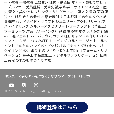
ー・教養
一般教養
仏教
能・狂言・歌舞伎
マナー・おもてなし
テ
ーブルマナー
美術鑑賞・美術史
数学
科学・サイエンス
社会・歴
史
習字・美文字
レタリング・カリグラフィー
筆文字
書道
茶道
華
道・生け花
きもの着付け
浴衣着付け
日本舞踊
その他の文化・教
養講座
ハンドメイド・クラフト
ジュエリー・アクセサリー
ピア
ス・イヤリング
シルバーアクセサリー
レザークラフト（革細工）
ポーセラーツ
洋裁（ソーイング）
刺繍
編み物
マクラメ
かぎ針編
み
羊毛フェルト
ハーバリウム
ガラス細工
キャンドル作り
UVレジ
ン
スイーツデコ
つまみ細工
カービング
カルトナージュ
トールペ
イント
その他のハンドメイド体験
オルゴナイト
切り絵
ペーパー
クイリング
水引
彫金
ものづくり・DIY
木工DIY
リフォーム・リノ
ベーション
電子工作
金属加工
デジタルファブリケーション
伝統
工芸
その他のものづくり体験
教えたいと学びたいをつなぐまなびのマーケット ストアカ
© 2026 StreetAcademy, Inc. All Rights Reserved.
講師登録はこちら