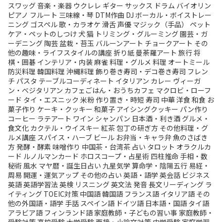
スワッグ
音楽・楽器
ウクレレ
ギター
サックス
ドラム
バイオリン
ピアノ
フルート
三味線・琴
DTM作曲
DJ
ボーカル・ボイストレー
ニング
ゴスペル
歌・カラオケ
滑舌
声優
マジック（手品）
ペット
ケア・ペットのしつけ
犬
猫
トリミング・グルーミング
園芸・ガ
ーデニング
陶芸
盆栽・苔玉
バルーンアート
チョークアート
その
他の趣味・ライフスタイルの講座
折り紙
曼荼羅アート
旅行
将
棋・囲碁
インテリア・内装
麻雀
料理・グルメ
料理
オートミール
防災料理
韓国料理
沖縄料理
飾り巻き寿司・デコ巻き寿司
フレン
チ
パスタ
テーブルコーディネート
イタリアン
カレー
ヴィーガ
ン・ベジタリアン
カフェごはん・おうちカフェ
マクロビ・ローフ
ード
タイ・エスニック
米粉
作り置き・時短
寿司
中華
洋食
和食
お
菓子作り
ケーキ・クッキー
和菓子
アイシングクッキー
パン作り
コーヒー
ラテアート
ワイン
シャンパン
日本酒・利き酒
グルメ・
食文化
カクテル・ウイスキー
紅茶
包丁の研ぎ方
その他料理・グ
ルメ講座
スパイス・ハーブ
ビール
お弁当・キャラ弁
魚のさばき
方
発酵・酵素
味噌作り
中国茶・台湾茶
占い
タロット
オラクルカ
ード
ルノルマンカード
ホロスコープ・占星術
四柱推命
手相・数
秘術
風水
マヤ暦・誕生日占い
九星気学
算命学・陰陽五行
易経・
周易
開運・運気アップ
その他の占い
英語・語学
英会話
ビジネス
英語
英語学習法
英検
リスニング
英文法
発音
長文リーディング
ラ
イティング
TOEIC対策
中国語
韓国語
フランス語
イタリア語
その
他の外国語・語学
手話
スペイン語
ドイツ語
日本語・国語
タイ語
アラビア語
フィンランド語
家庭教師・子どもの習い事
家庭教師・
受験対策
高校受験
大学受験
面接・小論文対策
中学受験
家庭学習