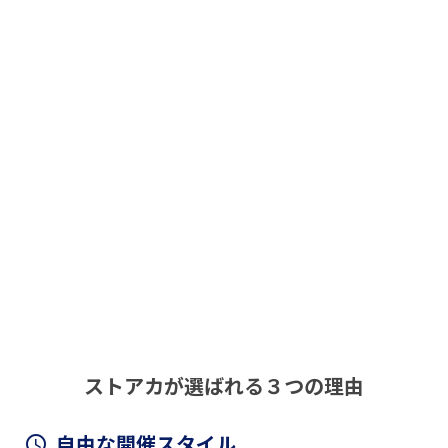
講師登録はこちら
arrow_forward
ストアカについて
arrow_forward
ストアカが選ばれる３つの理由
自由な開催スタイル
access_time