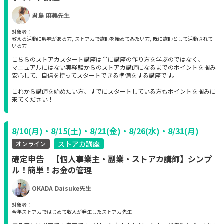
君島 麻美先生
対象者：
教える活動に興味がある方, ストアカで講師を始めてみたい方, 既に講師として活動されて
いる方
こちらのストアカスタート講座は単に講座の作り方を学ぶのではなく、
マニュアルにはない実経験からのストアカ講師になるまでのポイントを掴み
安心して、自信を持ってスタートできる準備をする講座です。
これから講師を始めたい方、すでにスタートしている方もポイントを掴みに
来てください！
8/10(月)・8/15(土)・8/21(金)・8/26(水)・8/31(月)
ストアカ講座
オンライン
確定申告｜【個人事業主・副業・ストアカ講師】シンプ
ル！簡単！お金の管理
OKADA Daisuke先生
対象者：
今年ストアカではじめて収入が発生したストアカ先生