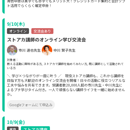
青色申告は黒字でも赤字でもメリット大！クレジットカード集約と会計ソフ
ト活用でらくらく確定申告！
9/10(木)
オンライン
交流会あり
ストアカ講師のオンライン学び交流会
市川 達也先生
中川 賢子先生
対象者：
教える活動に興味がある方, ストアカで講師を始めてみたい方, 既に講師として活動されて
いる方
＼ 学び×つながりが一度に叶う ／ 現役ストアカ講師も、これから講師を
目指す方も大歓迎のオンライン交流会を開催！日々の活動に役立つリアルな
工夫や悩みを共有できます。受講者数20,000人超の市川先生・中川先生に
よるプチ学びタイム付き。一人で頑張らない講師ライフを一緒に始めません
か。
Googleフォームにて申込み
10/9(金)
ストアカ講座
東京