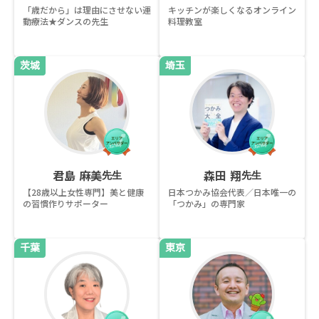
「歳だから」は理由にさせない運
キッチンが楽しくなるオンライン
動療法★ダンスの先生
料理教室
茨城
埼玉
君島 麻美
森田 翔
先生
先生
【28歳以上女性専門】美と健康
日本つかみ協会代表／日本唯一の
の習慣作りサポーター
「つかみ」の専門家
千葉
東京