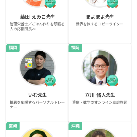
藤田 えみこ
まよまよ
先生
先生
管理栄養士／ごはん作りを頑張る
世界を旅するコピーライター
人の応援団長📣
福岡
福岡
いむ
立川 脩人
先生
先生
挑戦を応援するパーソナルトレー
算数・数学のオンライン家庭教師
ナー
宮崎
沖縄