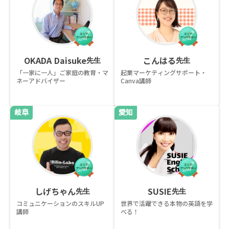
OKADA Daisuke
こんはる
先生
先生
「一家に一人」ご家庭の教育・マ
起業マーケティングサポート・
ネーアドバイザー
Canva講師
岐阜
愛知
しげちゃん
SUSIE
先生
先生
コミュニケーションのスキルUP
世界で活躍できる本物の英語を学
講師
べる！