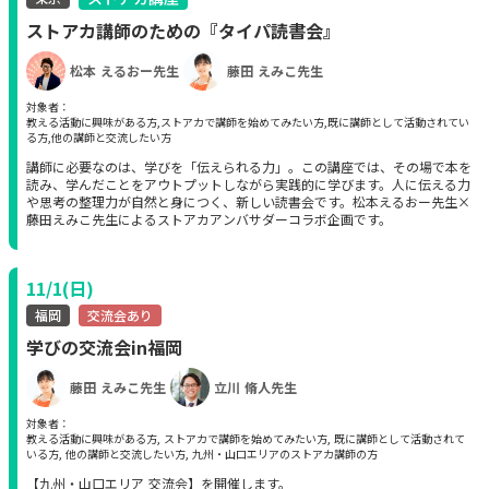
ストアカ講師のための『タイパ読書会』
松本 えるおー先生
藤田 えみこ先生
対象者：
教える活動に興味がある方,ストアカで講師を始めてみたい方,既に講師として活動されてい
る方,他の講師と交流したい方
講師に必要なのは、学びを「伝えられる力」。この講座では、その場で本を
読み、学んだことをアウトプットしながら実践的に学びます。人に伝える力
や思考の整理力が自然と身につく、新しい読書会です。松本えるおー先生×
藤田えみこ先生によるストアカアンバサダーコラボ企画です。
11/1(日)
福岡
交流会あり
学びの交流会in福岡
藤田 えみこ先生
立川 脩人先生
対象者：
教える活動に興味がある方, ストアカで講師を始めてみたい方, 既に講師として活動されて
いる方, 他の講師と交流したい方, 九州・山口エリアのストアカ講師の方
【九州・山口エリア 交流会】を開催します。