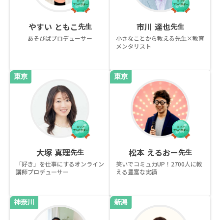
やすい ともこ
市川 達也
先生
先生
あそびばプロデューサー
小さなことから教える先生×教育
メンタリスト
東京
東京
大塚 真理
松本 えるおー
先生
先生
「好き」を仕事にするオンライン
笑いでコミュ力UP！2700人に教
講師プロデューサー
える豊富な実績
神奈川
新潟