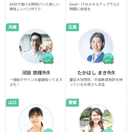
60分で焼ける時短パン⏰楽しい
Excel・ITのスキルアップで心と
美味しいパン作り🥐
時間に余裕を
兵庫
広島
河田 悠輝
たかはし まき
先生
先生
一億総デザインの基礎知ってます
慶応大学院卒、中高教員免許を持
よ化！
っているお母さん先生
山口
愛媛