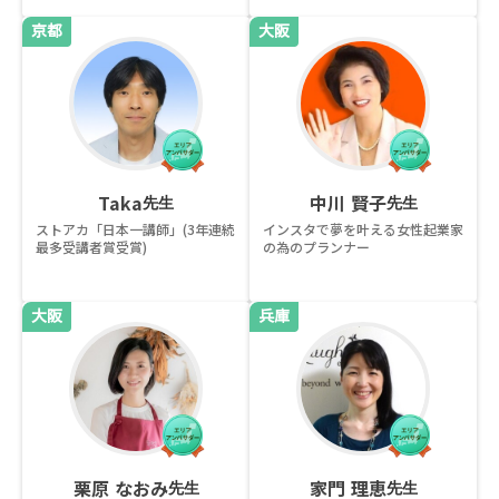
京都
大阪
Taka
中川 賢子
先生
先生
ストアカ「日本一講師」(3年連続
インスタで夢を叶える女性起業家
最多受講者賞受賞)
の為のプランナー
大阪
兵庫
栗原 なおみ
家門 理恵
先生
先生