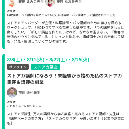
藤田 えみこ先生
栗原 なおみ先生
対象者：
料理講師・パン講師を始めてみたい方, 料理講師・パン講師として活動されている方
ストアカアンバサダーが主催！料理講師とパン講師のための学びを深める
ワークショップ。月替わりで学べる充実した講座です。「今の講座をもっと
良くしたい」「新しい講座を作りたいけれど、なかなか進まない」「集客や
発信のやり方に悩んでいる」といったお悩みを、講師同士の対話を通じて整
理・発見・解決していく学びの場です。
8/8(土)・8/11(火)・8/22(土)・8/25(火)
ストアカ講座
オンライン
ストアカ講師になろう！未経験から始めた私のストアカ
集客＆講師の副業
市川 達也先生
対象者：
これから先生になりたい人
ストアカ受講生1万人の講師から学ぶ集客！売れるストアカ講師・先生は
「講座ページの書き方」「ストアカの歩き方」が違います！【起業や副業に
も】