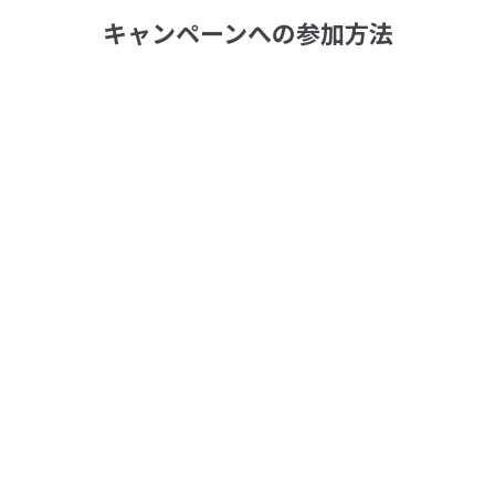
キャンペーンへの参加方法
異なる2人以上の先生・主催団体のサービスを予約
（購入）
キャンペーン期間中に異なる2人以上の先生・主催団体のサー
ビスを予約（購入）するだけ。購入金額の条件も、別途応募も
必要ありません。
抽選でポイントプレゼント！
条件に合致する受講者の中から、抽選で500名様に200ポイン
トをプレゼントいたします。（※2026年7月上旬抽選・付与予
定）