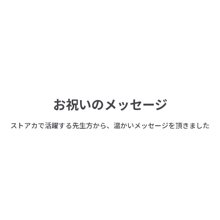
代表取締役 遠田 望
お祝いのメッセージ
ストアカで活躍する先生方から、温かいメッセージを頂きました
ストアカアワード2025 ストアカン・オブ・ザ・イヤー受賞
トッチー先生
ストアカ累計受講者200万人突破おめでとうございます。私にとってストアカ
は8年間の成長と挑戦を支えてくれた大切な場所です。受講生の皆さまとの出
会いに感謝しながらこれからも学びの喜びを届けていきたいです。