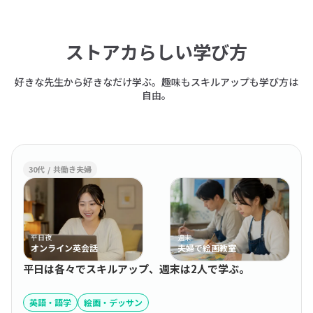
ストアカらしい学び方
好きな先生から好きなだけ学ぶ。趣味もスキルアップも学び方は
自由。
30代 / 共働き夫婦
平日夜
週末
オンライン英会話
夫婦で絵画教室
平日は各々でスキルアップ、週末は2人で学ぶ。
英語・語学
絵画・デッサン