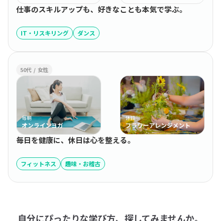
仕事のスキルアップも、好きなことも本気で学ぶ。
IT・リスキリング
ダンス
50代 / 女性
毎朝
休日
オンラインヨガ
フラワーアレンジメント
毎日を健康に、休日は心を整える。
フィットネス
趣味・お稽古
自分にぴったりな学び方、探してみませんか。