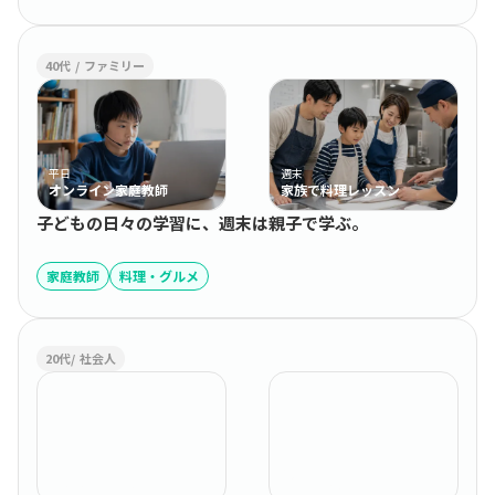
40代 / ファミリー
平日
週末
オンライン家庭教師
家族で料理レッスン
子どもの日々の学習に、週末は親子で学ぶ。
家庭教師
料理・グルメ
20代/ 社会人
平日夜
休日
Webデザイン講座
ダンスレッスン