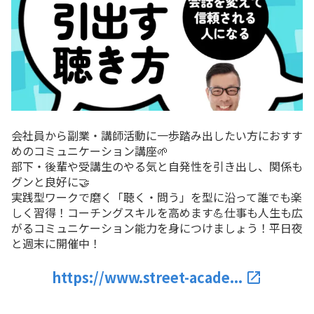
会社員から副業・講師活動に一歩踏み出したい方におすす
めのコミュニケーション講座🌱
部下・後輩や受講生のやる気と自発性を引き出し、関係も
グンと良好に🤝
実践型ワークで磨く「聴く・問う」を型に沿って誰でも楽
しく習得！コーチングスキルを高めます💪仕事も人生も広
がるコミュニケーション能力を身につけましょう！平日夜
と週末に開催中！
https://www.street-acade...
launch