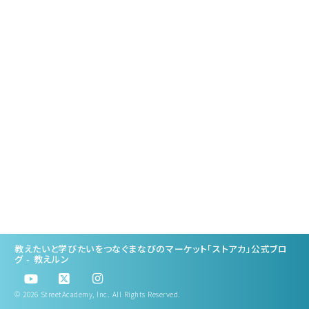
のつくり方
「Zoomホスト機能」基礎入
門
人気講座をつくるターゲテ
ィングの考え方
教えたいと学びたいをつなぐまなびのマーケット「ストアカ」公式ブロ
グ - 教えルン
© 2026 StreetAcademy, Inc. All Rights Reserved.