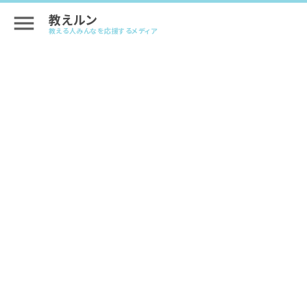
教えルン
menu
教える人みんなを応援するメディア
オンライン料理教室のやり方<準備編>
#オンラインレッスンのはじめ方
2024.06.11